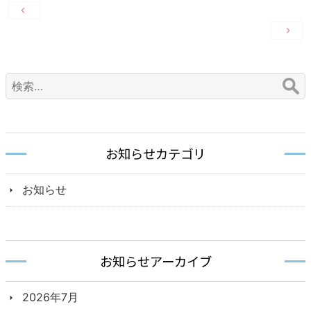
投
稿
ナ
ビ
検
ゲ
索:
ー
シ
ョ
お知らせカテゴリ
ン
お知らせ
お知らせアーカイブ
2026年7月